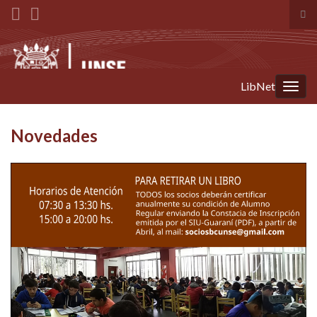
Alt
el
Search for:
for
de
bús
LibNet
Alter
la
nave
Novedades